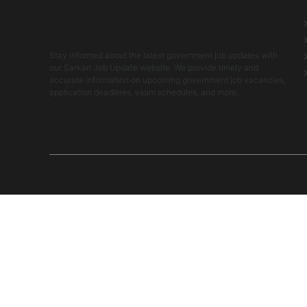
Stay informed about the latest government job updates with
our Sarkari Job Update website. We provide timely and
accurate information on upcoming government job vacancies,
application deadlines, exam schedules, and more.