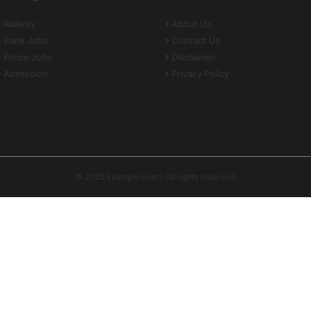
Railway
About Us
Bank Jobs
Contact Us
Police Jobs
Disclaimer
Admission
Privacy Policy
© 2025 Example.com | All rights reserved.