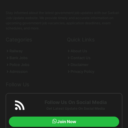
Stay informed about the latest government job updates with our Sarkari
Job Update website. We provide timely and accurate information on
upcoming government job vacancies, application deadlines, exam
schedules, and more.
Categories
Quick Links
Railway
About Us
Bank Jobs
Contact Us
Police Jobs
Disclaimer
Admission
Privacy Policy
Follow Us
Follow Us On Social Media
Get Latest Update On Social Media
Join Now