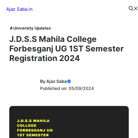
Skip
Menu
Ajaz Saba.in
to
content
University Updates
J.D.S.S Mahila College
Forbesganj UG 1ST Semester
Registration 2024
By
Ajaz Saba
Published on: 05/09/2024