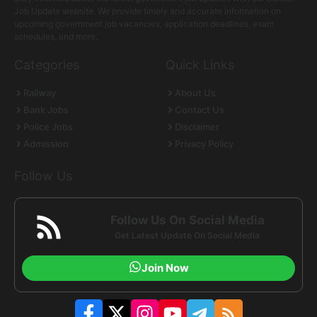
Job Update website. We provide timely and accurate information on
upcoming government job vacancies, application deadlines, exam
schedules, and more.
Categories
Quick Links
Railway
About Us
Bank Jobs
Contact Us
Police Jobs
Disclaimer
Admission
Privacy Policy
Follow Us
Follow Us On Social Media
Get Latest Update On Social Media
Join Now