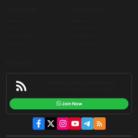
Categories
Quick Links
Railway
About Us
Bank Jobs
Contact Us
Police Jobs
Disclaimer
Admission
Privacy Policy
Follow Us
Follow Us On Social Media
Get Latest Update On Social Media
Join Now