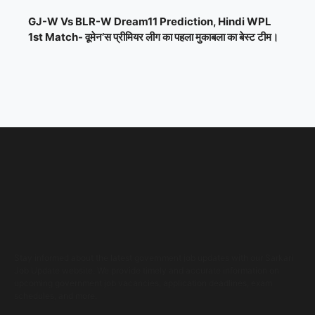
GJ-W Vs BLR-W Dream11 Prediction, Hindi WPL
1st Match- वूमेन’स प्रीमियर लीग का पहला मुकाबला का बेस्ट टीम।
Stay informed about the latest government job updates with our Sarkari
Job Update website. We provide timely and accurate information on
upcoming government job vacancies, application deadlines, exam
schedules, and more.