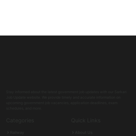
Stay informed about the latest government job updates with our Sarkari
Job Update website. We provide timely and accurate information on
upcoming government job vacancies, application deadlines, exam
schedules, and more.
Categories
Quick Links
Railway
About Us