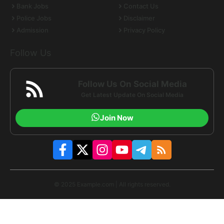
Bank Jobs
Contact Us
Police Jobs
Disclaimer
Admission
Privacy Policy
Follow Us
Follow Us On Social Media
Get Latest Update On Social Media
Join Now
© 2025 Example.com | All rights reserved.