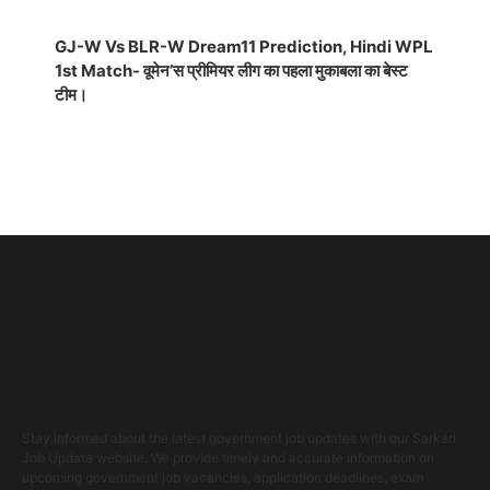
GJ-W Vs BLR-W Dream11 Prediction, Hindi WPL
1st Match- वूमेन’स प्रीमियर लीग का पहला मुकाबला का बेस्ट
टीम।
Stay informed about the latest government job updates with our Sarkari
Job Update website. We provide timely and accurate information on
upcoming government job vacancies, application deadlines, exam