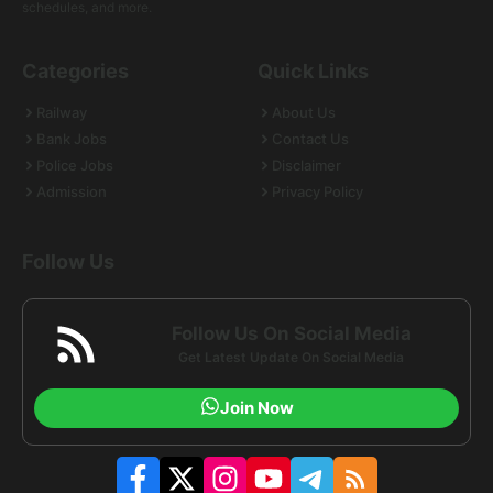
schedules, and more.
Categories
Quick Links
Railway
About Us
Bank Jobs
Contact Us
Police Jobs
Disclaimer
Admission
Privacy Policy
Follow Us
Follow Us On Social Media
Get Latest Update On Social Media
Join Now