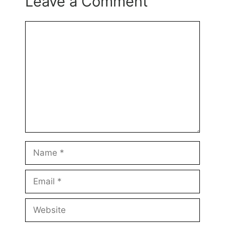
Leave a Comment
Comment
Name
Email
Website