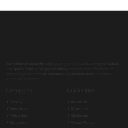
Stay informed about the latest government job updates with our Sarkari
Job Update website. We provide timely and accurate information on
upcoming government job vacancies, application deadlines, exam
schedules, and more.
Categories
Quick Links
Railway
About Us
Bank Jobs
Contact Us
Police Jobs
Disclaimer
Admission
Privacy Policy