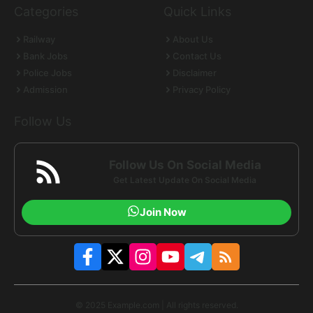
Categories
Quick Links
Railway
About Us
Bank Jobs
Contact Us
Police Jobs
Disclaimer
Admission
Privacy Policy
Follow Us
Follow Us On Social Media
Get Latest Update On Social Media
Join Now
© 2025 Example.com | All rights reserved.