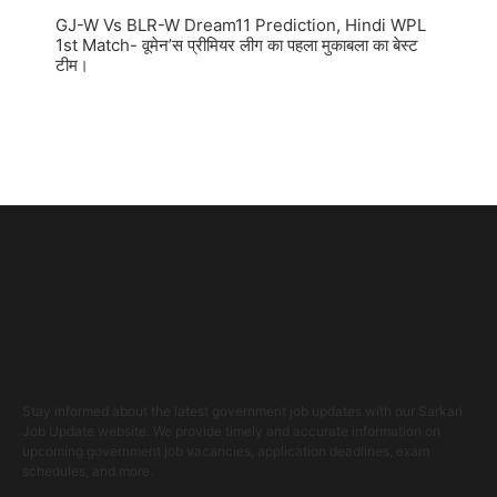
GJ-W Vs BLR-W Dream11 Prediction, Hindi WPL
1st Match- वूमेन’स प्रीमियर लीग का पहला मुकाबला का बेस्ट
टीम।
Stay informed about the latest government job updates with our Sarkari
Job Update website. We provide timely and accurate information on
upcoming government job vacancies, application deadlines, exam
schedules, and more.