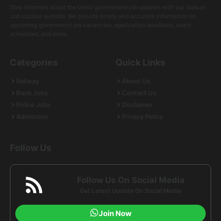
Stay informed about the latest government job updates with our Sarkari
Job Update website. We provide timely and accurate information on
upcoming government job vacancies, application deadlines, exam
schedules, and more.
Categories
Quick Links
Railway
About Us
Bank Jobs
Contact Us
Police Jobs
Disclaimer
Admission
Privacy Policy
Follow Us
Follow Us On Social Media
Get Latest Update On Social Media
Join Now