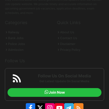
Job Update website. We provide timely and accurate information on
upcoming government job vacancies, application deadlines, exam
schedules, and more.
Categories
Quick Links
Railway
About Us
Bank Jobs
Contact Us
Police Jobs
Disclaimer
Admission
Privacy Policy
Follow Us
Follow Us On Social Media
Get Latest Update On Social Media
Join Now