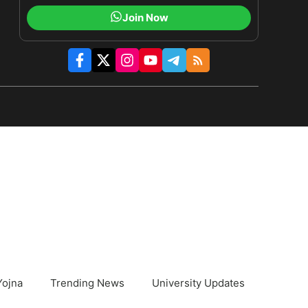
Join Now
Yojna
Trending News
University Updates