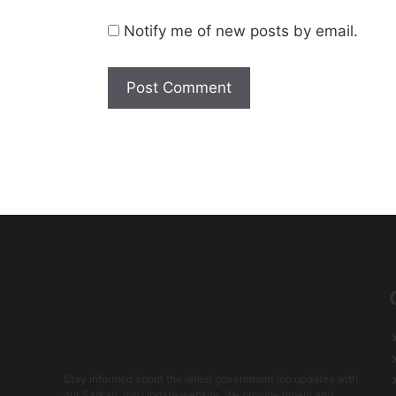
Notify me of new posts by email.
Stay informed about the latest government job updates with
our Sarkari Job Update website. We provide timely and