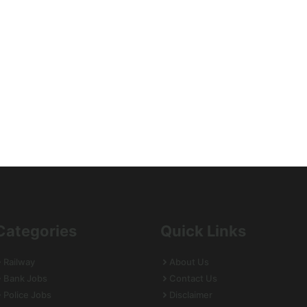
Categories
Quick Links
Railway
About Us
Bank Jobs
Contact Us
Police Jobs
Disclaimer