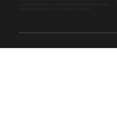
accurate information on upcoming government job vacancies,
application deadlines, exam schedules, and more.