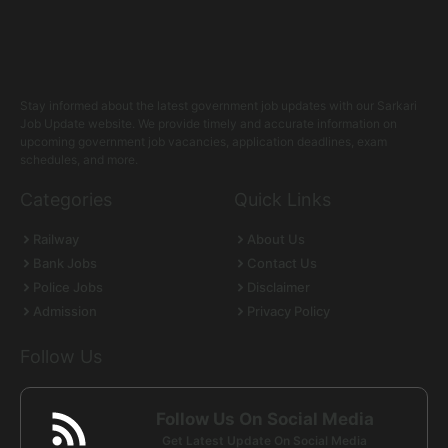
Stay informed about the latest government job updates with our Sarkari
Job Update website. We provide timely and accurate information on
upcoming government job vacancies, application deadlines, exam
schedules, and more.
Categories
Quick Links
Railway
About Us
Bank Jobs
Contact Us
Police Jobs
Disclaimer
Admission
Privacy Policy
Follow Us
Follow Us On Social Media
Get Latest Update On Social Media