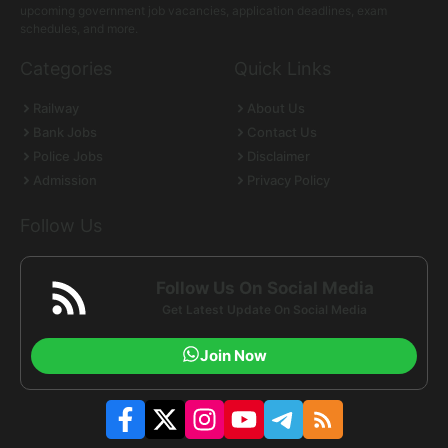
upcoming government job vacancies, application deadlines, exam
schedules, and more.
Categories
Quick Links
Railway
About Us
Bank Jobs
Contact Us
Police Jobs
Disclaimer
Admission
Privacy Policy
Follow Us
Follow Us On Social Media
Get Latest Update On Social Media
Join Now