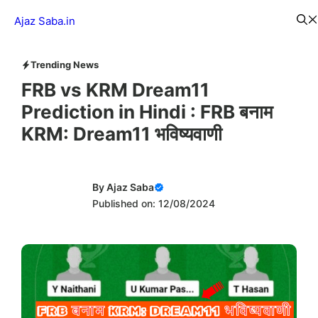
Skip
Menu
Ajaz Saba.in
to
content
Trending News
FRB vs KRM Dream11
Prediction in Hindi : FRB बनाम
KRM: Dream11 भविष्यवाणी
By
Ajaz Saba
Published on: 12/08/2024