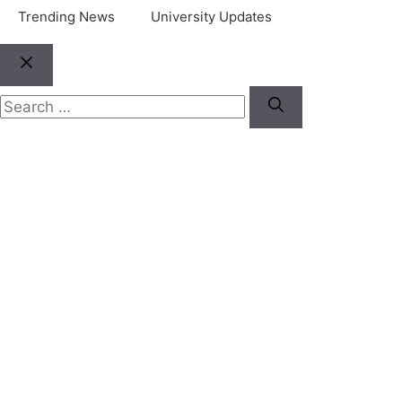
Trending News
University Updates
Close
Search
for: