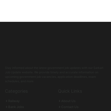
Stay informed about the latest government job updates with our Sarkari
Job Update website. We provide timely and accurate information on
upcoming government job vacancies, application deadlines, exam
schedules, and more.
Categories
Quick Links
Railway
About Us
Bank Jobs
Contact Us