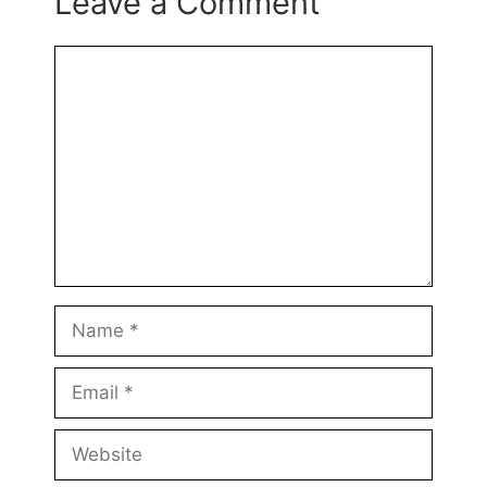
Leave a Comment
Comment
Name
Email
Website