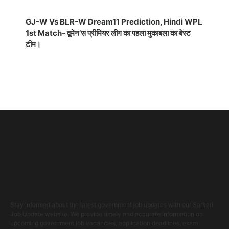
GJ-W Vs BLR-W Dream11 Prediction, Hindi WPL
1st Match- वूमेन’स प्रीमियर लीग का पहला मुकाबला का बेस्ट
टीम।
Stay informed about the latest government job updates with our Sarkari
Job Update website. We provide timely and accurate information on
upcoming government job vacancies, application deadlines, exam