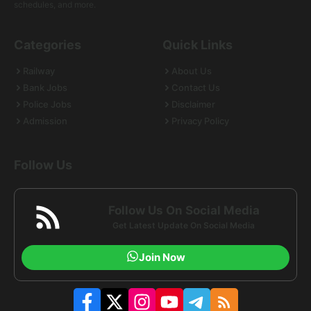
schedules, and more.
Categories
Quick Links
Railway
About Us
Bank Jobs
Contact Us
Police Jobs
Disclaimer
Admission
Privacy Policy
Follow Us
Follow Us On Social Media
Get Latest Update On Social Media
Join Now