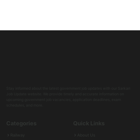
Stay informed about the latest government job updates with our Sarkari
Job Update website. We provide timely and accurate information on
upcoming government job vacancies, application deadlines, exam
schedules, and more.
Categories
Quick Links
Railway
About Us