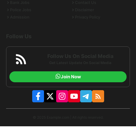
Bank Jobs
Contact Us
Police Jobs
Disclaimer
Admission
Privacy Policy
Follow Us
Follow Us On Social Media
Get Latest Update On Social Media
Join Now
© 2025 Example.com | All rights reserved.