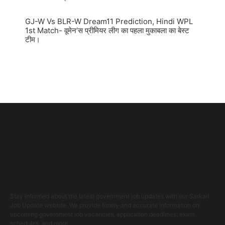
GJ-W Vs BLR-W Dream11 Prediction, Hindi WPL
1st Match- वूमेन’स प्रीमियर लीग का पहला मुकाबला का बेस्ट
टीम।
Stay informed about the latest government job updates with our Sarkari
Job Update website. We provide timely and accurate information on
upcoming government job vacancies, application deadlines, exam
schedules, and more.