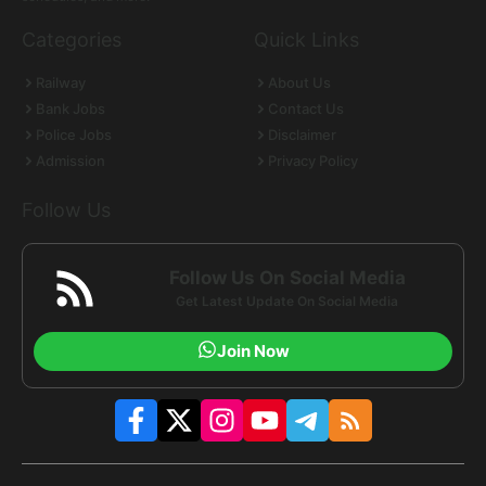
Categories
Quick Links
Railway
About Us
Bank Jobs
Contact Us
Police Jobs
Disclaimer
Admission
Privacy Policy
Follow Us
Follow Us On Social Media
Get Latest Update On Social Media
Join Now