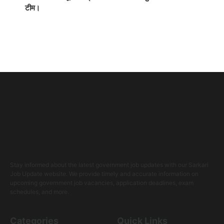
टीम।
Stay informed about the latest government job updates with our Sarkari
Job Update website. We provide timely and accurate information on
upcoming government job vacancies, application deadlines, exam
schedules, and more.
Categories
Quick Links