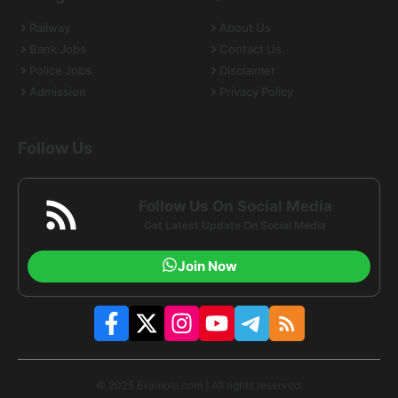
Railway
About Us
Bank Jobs
Contact Us
Police Jobs
Disclaimer
Admission
Privacy Policy
Follow Us
Follow Us On Social Media
Get Latest Update On Social Media
Join Now
© 2025 Example.com | All rights reserved.