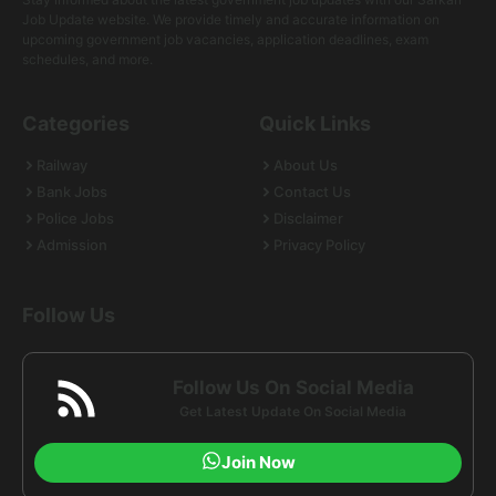
Job Update website. We provide timely and accurate information on
upcoming government job vacancies, application deadlines, exam
schedules, and more.
Categories
Quick Links
Railway
About Us
Bank Jobs
Contact Us
Police Jobs
Disclaimer
Admission
Privacy Policy
Follow Us
Follow Us On Social Media
Get Latest Update On Social Media
Join Now