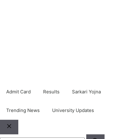
Admit Card
Results
Sarkari Yojna
Trending News
University Updates
Close
Search