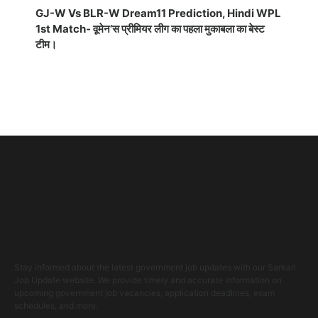
GJ-W Vs BLR-W Dream11 Prediction, Hindi WPL
1st Match- वूमेन’स प्रीमियर लीग का पहला मुकाबला का बेस्ट
टीम।
Stay informed about the latest government job updates with our Sarkari
Job Update website. We provide timely and accurate information on
upcoming government job vacancies, application deadlines, exam
schedules, and more.