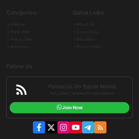
Categories
Quick Links
Railway
About Us
Bank Jobs
Contact Us
Police Jobs
Disclaimer
Admission
Privacy Policy
Follow Us
Follow Us On Social Media
Get Latest Update On Social Media
Join Now