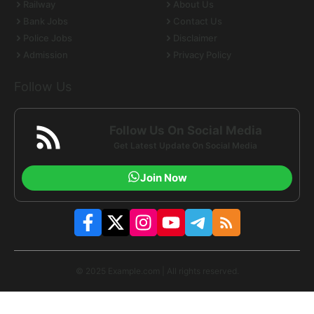
Railway
About Us
Bank Jobs
Contact Us
Police Jobs
Disclaimer
Admission
Privacy Policy
Follow Us
Follow Us On Social Media
Get Latest Update On Social Media
Join Now
© 2025 Example.com | All rights reserved.