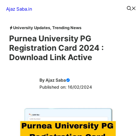
Skip
Menu
Ajaz Saba.in
to
content
University Updates
,
Trending News
Purnea University PG
Registration Card 2024 :
Download Link Active
By
Ajaz Saba
Published on: 16/02/2024