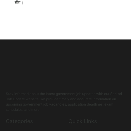
टीम।
Stay informed about the latest government job updates with our Sarkari
Job Update website. We provide timely and accurate information on
upcoming government job vacancies, application deadlines, exam
schedules, and more.
Categories
Quick Links