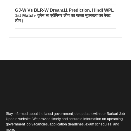
GJ-W Vs BLR-W Dream11 Prediction, Hindi WPL
1st Match- वूमेन’स प्रीमियर लीग का पहला मुकाबला का बेस्ट
टीम।
Stay informed about the latest government job updates with our Sarkari Job
Update website. We provide timely and accurate information on upcoming
government job vacancies, application deadlines, exam schedules, and
more.