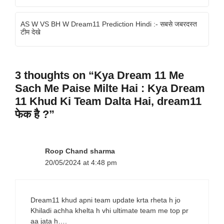
AS W VS BH W Dream11 Prediction Hindi :- सबसे जबरदस्त
टीम देखे
3 thoughts on “Kya Dream 11 Me
Sach Me Paise Milte Hai : Kya Dream
11 Khud Ki Team Dalta Hai, dream11
फेक है ?”
Roop Chand sharma
20/05/2024 at 4:48 pm
Dream11 khud apni team update krta rheta h jo
Khiladi achha khelta h vhi ultimate team me top pr
aa jata h….