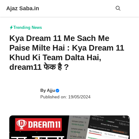
Skip
Ajaz Saba.in
to
content
Me
Trending News
Kya Dream 11 Me Sach Me
Paise Milte Hai : Kya Dream 11
Khud Ki Team Dalta Hai,
dream11 फेक है ?
By
Ajju
Published on: 19/05/2024