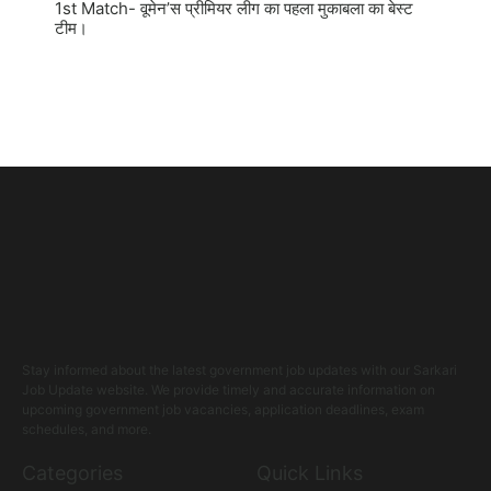
1st Match- वूमेन’स प्रीमियर लीग का पहला मुकाबला का बेस्ट
टीम।
Stay informed about the latest government job updates with our Sarkari
Job Update website. We provide timely and accurate information on
upcoming government job vacancies, application deadlines, exam
schedules, and more.
Categories
Quick Links