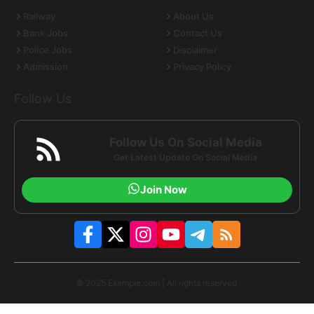
Railway
About Us
Bank Jobs
Contact Us
Police Jobs
Disclaimer
Admission
Privacy Policy
Follow Us
Follow Us On Social Media
Get Latest Update On Social Media
Join Now
© 2025 Example.com | All rights reserved.