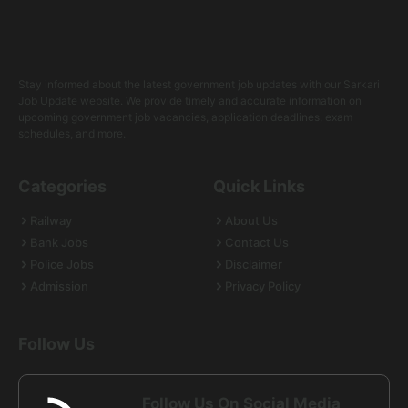
Stay informed about the latest government job updates with our Sarkari
Job Update website. We provide timely and accurate information on
upcoming government job vacancies, application deadlines, exam
schedules, and more.
Categories
Quick Links
Railway
About Us
Bank Jobs
Contact Us
Police Jobs
Disclaimer
Admission
Privacy Policy
Follow Us
Follow Us On Social Media