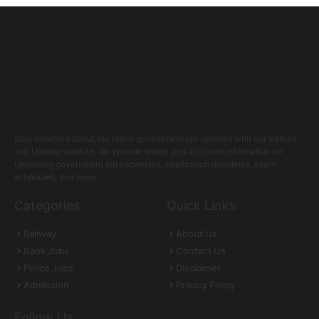
Stay informed about the latest government job updates with our Sarkari
Job Update website. We provide timely and accurate information on
upcoming government job vacancies, application deadlines, exam
schedules, and more.
Categories
Quick Links
Railway
About Us
Bank Jobs
Contact Us
Police Jobs
Disclaimer
Admission
Privacy Policy
Follow Us