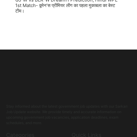
1st Match- वूमेन’स प्रीमियर लीग का पहला मुकाबला का बेस्ट
टीम।
Stay informed about the latest government job updates with our Sarkari
Job Update website. We provide timely and accurate information on
upcoming government job vacancies, application deadlines, exam
schedules, and more.
Categories
Quick Links