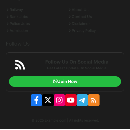
Railway
About Us
Bank Jobs
Contact Us
Police Jobs
Disclaimer
Admission
Privacy Policy
Follow Us
Follow Us On Social Media
Get Latest Update On Social Media
Join Now
© 2025 Example.com | All rights reserved.