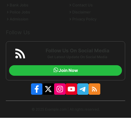
Bank Jobs
Contact Us
Police Jobs
Disclaimer
Admission
Privacy Policy
Follow Us
Follow Us On Social Media
Get Latest Update On Social Media
Join Now
© 2025 Example.com | All rights reserved.