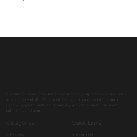
Stay informed about the latest government job updates with our Sarkari
Job Update website. We provide timely and accurate information on
upcoming government job vacancies, application deadlines, exam
schedules, and more.
Categories
Quick Links
Railway
About Us