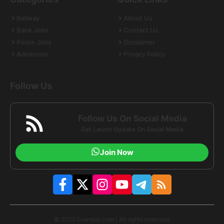
Railway
About Us
Bank Jobs
Contact Us
Police Jobs
Disclaimer
Admission
Privacy Policy
Follow Us
Follow Us On Social Media
Get Latest Update On Social Media
Join Now
© 2025 Example.com | All rights reserved.