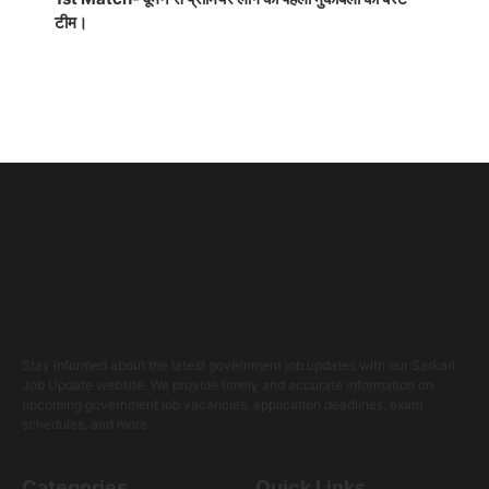
टीम।
Stay informed about the latest government job updates with our Sarkari
Job Update website. We provide timely and accurate information on
upcoming government job vacancies, application deadlines, exam
schedules, and more.
Categories
Quick Links