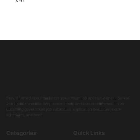
Stay informed about the latest government job updates with our Sarkari
Job Update website. We provide timely and accurate information on
upcoming government job vacancies, application deadlines, exam
schedules, and more.
Categories
Quick Links