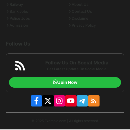
Railway
About Us
Bank Jobs
Contact Us
Police Jobs
Disclaimer
Admission
Privacy Policy
Follow Us
Follow Us On Social Media
Get Latest Update On Social Media
Join Now
© 2025 Example.com | All rights reserved.