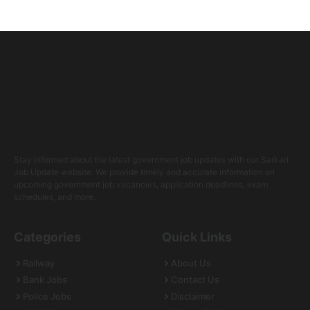
Stay informed about the latest government job updates with our Sarkari
Job Update website. We provide timely and accurate information on
upcoming government job vacancies, application deadlines, exam
schedules, and more.
Categories
Quick Links
Railway
About Us
Bank Jobs
Contact Us
Police Jobs
Disclaimer