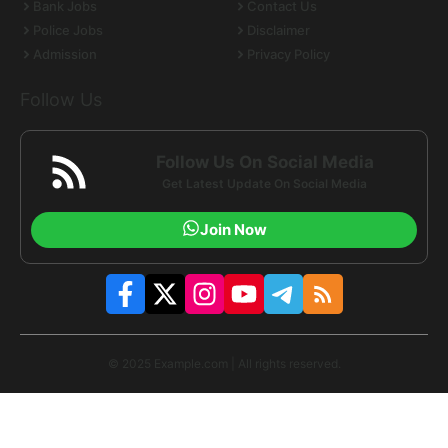
Bank Jobs
Contact Us
Police Jobs
Disclaimer
Admission
Privacy Policy
Follow Us
Follow Us On Social Media
Get Latest Update On Social Media
Join Now
© 2025 Example.com | All rights reserved.