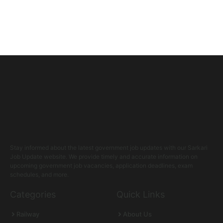
Stay informed about the latest government job updates with our Sarkari
Job Update website. We provide timely and accurate information on
upcoming government job vacancies, application deadlines, exam
schedules, and more.
Categories
Quick Links
Railway
About Us