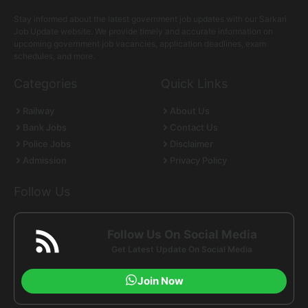
Stay informed about the latest government job updates with our Sarkari
Job Update website. We provide timely and accurate information on
upcoming government job vacancies, application deadlines, exam
schedules, and more.
Categories
Quick Links
Railway
About Us
Bank Jobs
Contact Us
Police Jobs
Disclaimer
Admission
Privacy Policy
Follow Us
Follow Us On Social Media
Get Latest Update On Social Media
Join Now