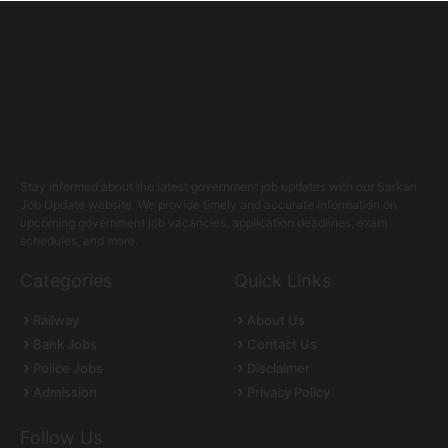
Stay informed about the latest government job updates with our Sarkari
Job Update website. We provide timely and accurate information on
upcoming government job vacancies, application deadlines, exam
schedules, and more.
Categories
Quick Links
Railway
About Us
Bank Jobs
Contact Us
Police Jobs
Disclaimer
Admission
Privacy Policy
Follow Us