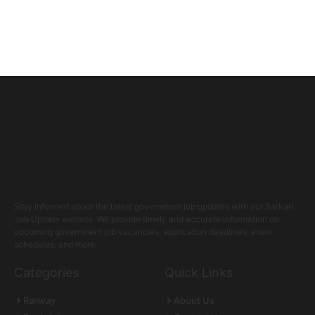
Stay informed about the latest government job updates with our Sarkari
Job Update website. We provide timely and accurate information on
upcoming government job vacancies, application deadlines, exam
schedules, and more.
Categories
Quick Links
Railway
About Us