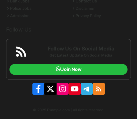
Bank Jobs
Contact Us
Police Jobs
Disclaimer
Admission
Privacy Policy
Follow Us
Follow Us On Social Media
Get Latest Update On Social Media
Join Now
© 2025 Example.com | All rights reserved.