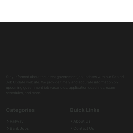
Stay informed about the latest government job updates with our Sarkari
Job Update website. We provide timely and accurate information on
upcoming government job vacancies, application deadlines, exam
schedules, and more.
Categories
Quick Links
Railway
About Us
Bank Jobs
Contact Us