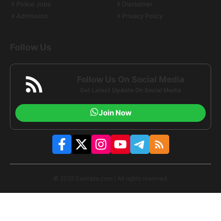
Police Jobs
Disclaimer
Admission
Privacy Policy
Follow Us
Follow Us On Social Media
Get Latest Update On Social Media
Join Now
© 2025 Example.com | All rights reserved.