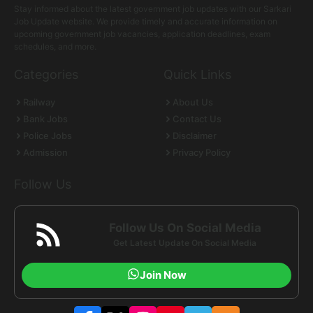
Stay informed about the latest government job updates with our Sarkari
Job Update website. We provide timely and accurate information on
upcoming government job vacancies, application deadlines, exam
schedules, and more.
Categories
Quick Links
Railway
About Us
Bank Jobs
Contact Us
Police Jobs
Disclaimer
Admission
Privacy Policy
Follow Us
Follow Us On Social Media
Get Latest Update On Social Media
Join Now